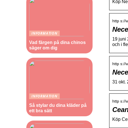
Köp Nec
http s:/
Nece
INFORMATION
19 juni 
Vad färgen på dina chinos
och i fl
säger om dig
http s:/
Nece
31 okt.
INFORMATION
http s:/
Så stylar du dina kläder på
Cean
ett bra sätt
Köp Cea