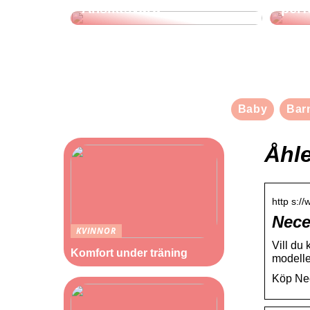
Ansiktsvård
perf
Baby
Bar
Åhl
http s:/
Nece
KVINNOR
Vill du 
Komfort under träning
modelle
Köp Nec