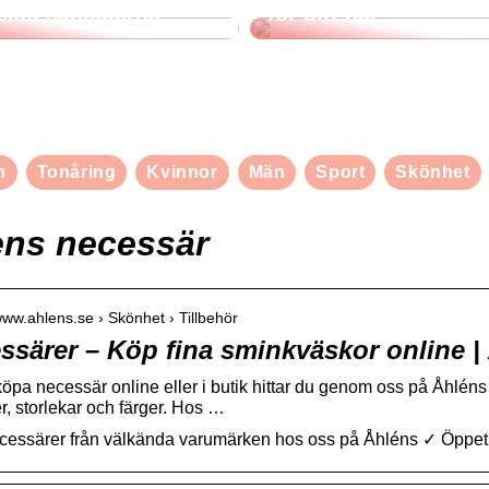
ekta sandalerna
för ditt hår
n
Tonåring
Kvinnor
Män
Sport
Skönhet
ens necessär
/www.ahlens.se › Skönhet › Tillbehör
ssärer – Köp fina sminkväskor online |
köpa necessär online eller i butik hittar du genom oss på Åhléns 
r, storlekar och färger. Hos …
essärer från välkända varumärken hos oss på Åhléns ✓ Öppet köp 