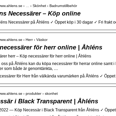
/www.ahlens.se › … › Skönhet › Badrumstillbehör
ns Necessärer – Köp online
éns Necessärer på Åhléns ✓ Öppet köp i 30 dagar ✓ Fri frakt o
/www.ahlens.se › Herr › Väskor
necessärer för herr online | Åhléns
rer herr – Köp necessärer för herr online | Åhléns
 oss på Åhléns kan du köpa necessärer för herrar online samt i bu
er som både är genomtänkta, …
essärer för Herr från välkända varumärken på Åhléns ✓ Öppet köp 
/www.ahlens.se › produkter › skonhet
ssär i Black Transparent | Åhléns
 2022 — Köp Necessär i Black Transparent från Åhléns ✓ Öppe