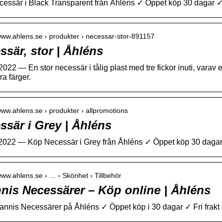
essär i Black Transparent från Åhléns ✓ Öppet köp 30 dagar ✓ Fri 
/www.ahlens.se › produkter › necessar-stor-891157
ssär, stor | Åhléns
2022 — En stor necessär i tålig plast med tre fickor inuti, varav
era färger.
/www.ahlens.se › produkter › allpromotions
ssär i Grey | Åhléns
 2022 — Köp Necessär i Grey från Åhléns ✓ Öppet köp 30 dagar ✓ Fr
/www.ahlens.se › … › Skönhet › Tillbehör
nis Necessärer – Köp online | Åhléns
nnis Necessärer på Åhléns ✓ Öppet köp i 30 dagar ✓ Fri frakt