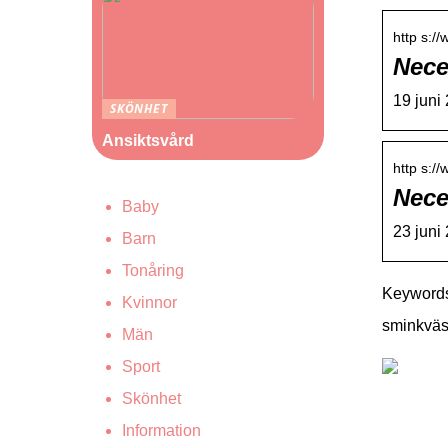
http s:/
Nece
19 juni
SKÖNHET
Ansiktsvård
http s:/
Nece
Baby
23 juni
Barn
Tonåring
Keywords
Kvinnor
sminkväs
Män
Sport
Skönhet
Information