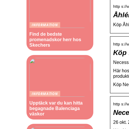
http s:/
Åhlé
Köp Åhl
INFORMATION
Find de bedste
promenadskor herr hos
http s:/
Skechers
Köp 
Necessä
Här hos
produkt
Köp Nec
INFORMATION
Upptäck var du kan hitta
http s:/
begagnade Balenciaga
Nece
väskor
26 okt.