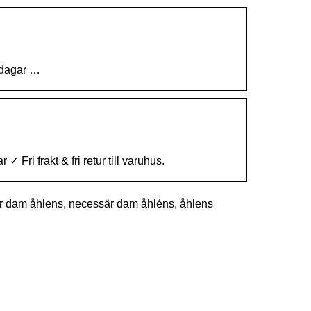
 dagar …
ri frakt & fri retur till varuhus.
r dam åhlens, necessär dam åhléns, åhlens