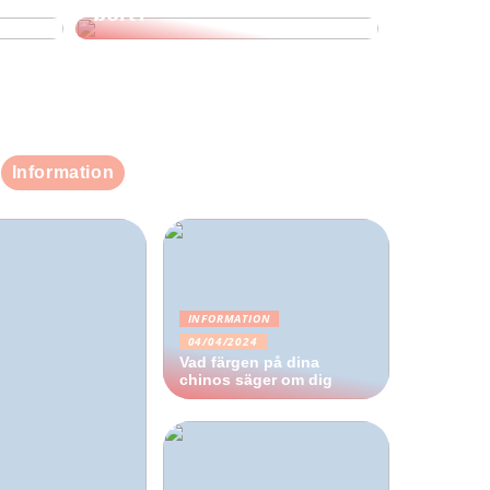
bort?
Information
INFORMATION
04/04/2024
Vad färgen på dina
chinos säger om dig