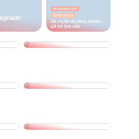
INFORMATION
27/01/2024
gagnade
Så stylar du dina kläder
på ett bra sätt
kta
Den perfekta hårvården för ditt
hår
De 3 bästa anledningarna till
t
att börja använda en
ke?
massagepistol
Presentidéer till
gelliv
trädgårdsälskaren