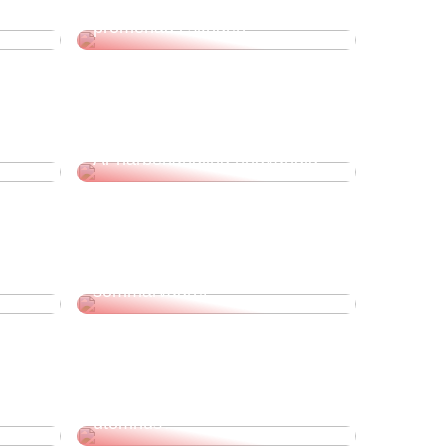
Ta med barnen på en
promenad i skogen
n?
Är hårbehandling nödvändig?
ad du
Kläder för det omväxlande
sommarvädret
kel
Drömmer du om att bo
utomhus?