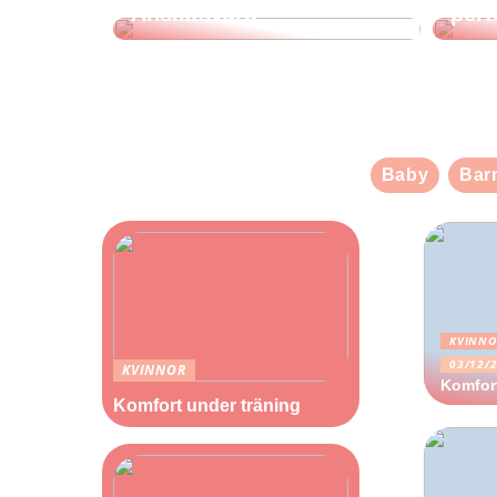
Ansiktsvård
perf
Baby
Bar
KVINNO
03/12/
KVINNOR
Komfort
Komfort under träning