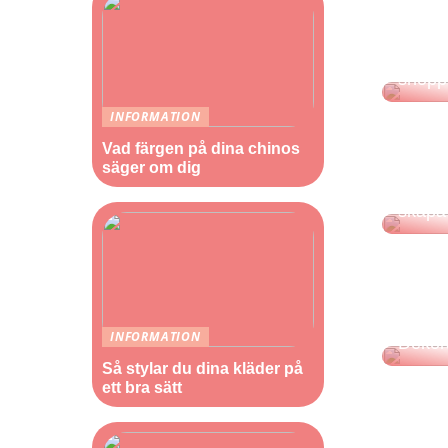
Åk på 
shopp
INFORMATION
Vad färgen på dina chinos
säger om dig
Har du
egenvå
skapa 
INFORMATION
Dekora
Så stylar du dina kläder på
ett bra sätt