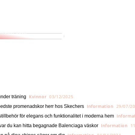
trender i samhället:
bättre form!
Kvinnor
03/12/2025
nder träning
Information
29/07/2
bedste promenadskor herr hos Skechers
Informa
tillbehör för elegans och funktionalitet i moderna hem
Information
1
var du kan hitta begagnade Balenciaga väskor