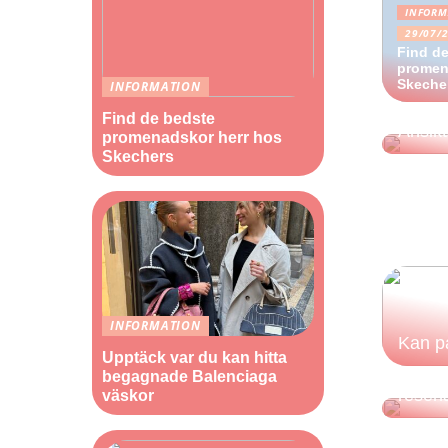
INFORM
29/07/
Find d
promen
Skeche
INFORMATION
Find de bedste
Ansik
promenadskor herr hos
Skechers
INFORMATION
Kan p
Upptäck var du kan hitta
Lider 
begagnade Balenciaga
resen
väskor