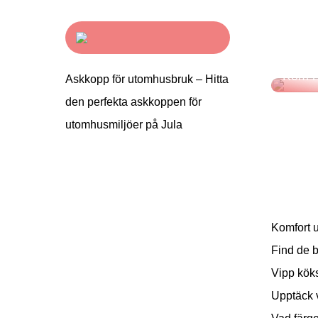
Sunda 
Kom i 
Askkopp för utomhusbruk – Hitta
den perfekta askkoppen för
utomhusmiljöer på Jula
Komfort u
Find de 
Vipp köks
Upptäck 