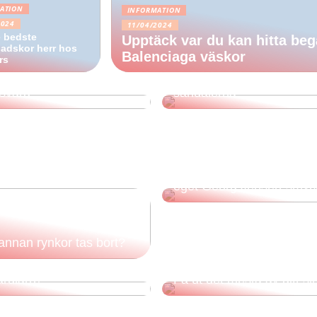
ATION
INFORMATION
2024
11/04/2024
e bedste
Upptäck var du kan hitta be
adskor herr hos
Balenciaga väskor
rs
Tips för att köpa de perfe
tsvård
sandalerna
Har du länge velat äga dit
eget Georg Jensen-smyc
annan rynkor tas bort?
du av akut
ärdiarré?
Få ut det mesta av ditt sin