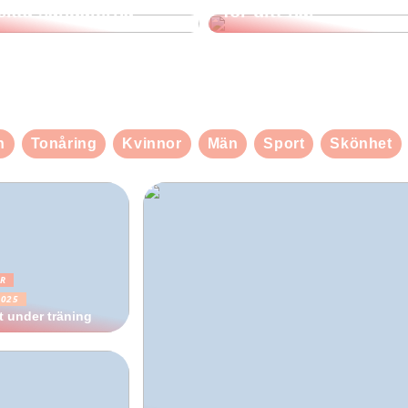
ekta sandalerna
för ditt hår
n
Tonåring
Kvinnor
Män
Sport
Skönhet
R
2025
 under träning