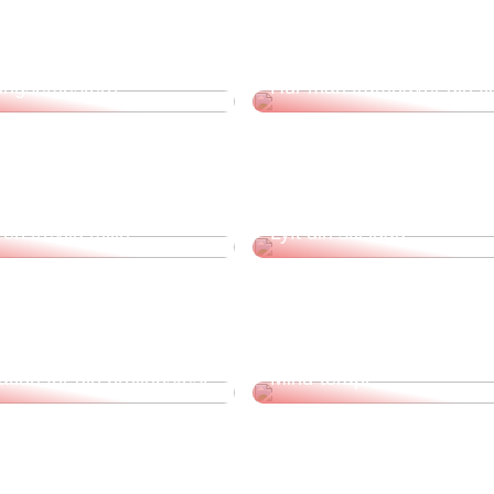
den ultimata
ingsemestern
Hur man framhäver din fi
 ramarna för en bra
rdsrutin? Tre tips för att
en trevlig miljö
Lyft din stil idag
Är du nyfiken på Body All
tion för din bröllopsfest
Mind-terapi?