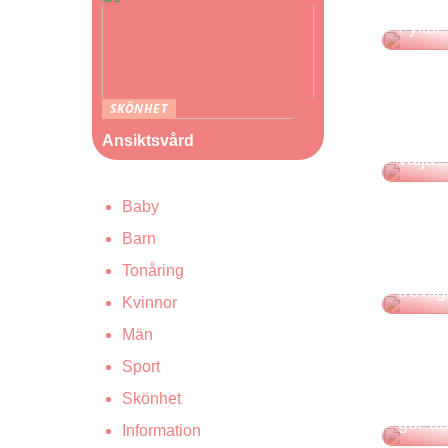
Fyller
SKÖNHET
Vilken
Ansiktsvård
välja?
Baby
Barn
Tonåring
Konste
trevli
Kvinnor
Män
Sport
Skönhet
Jämför
gör de
Information