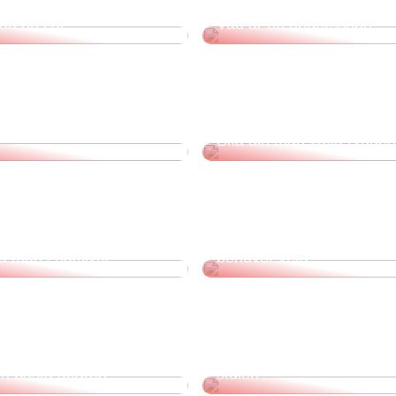
 du 30 i år?
Vad är en hederssport?
 typ av väska ska du
Ska din man vaxa rygge
n att locka till sig
Leasing för nybörjare: V
ga män i nattlivet
behöver veta
 priser på kläder och
Är du trött på att få din cy
n bästa affären
stulen?