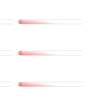
Vad väljer du när din syn
gur
sviktar?
Så här kan du själv ta bort ditt
gellack
DÄRFÖR MÅSTE DU VÄLJA
LÖNEFÖRSÄKRING HOS A-
KASSE