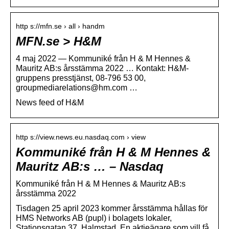
http s://mfn.se › all › handm
MFN.se > H&M
4 maj 2022 — Kommuniké från H & M Hennes &
Mauritz AB:s årsstämma 2022 … Kontakt: H&M-
gruppens presstjänst, 08-796 53 00,
groupmediarelations@hm.com …
News feed of H&M
http s://view.news.eu.nasdaq.com › view
Kommuniké från H & M Hennes &
Mauritz AB:s … – Nasdaq
Kommuniké från H & M Hennes & Mauritz AB:s
årsstämma 2022
Tisdagen 25 april 2023 kommer årsstämma hållas för
HMS Networks AB (pupl) i bolagets lokaler,
Stationsgatan 37, Halmstad. En aktieägare som vill få