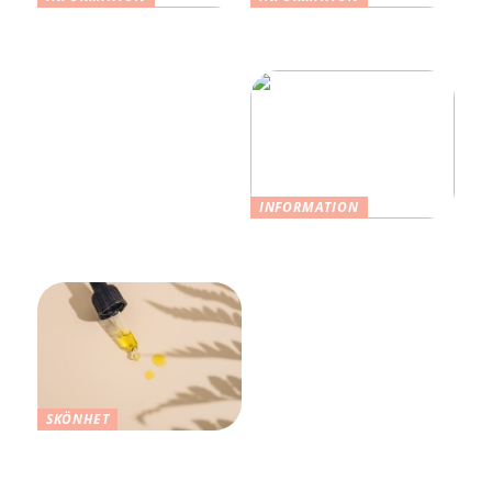
Upptäck var du kan hitta
Vad färgen på dina
begagnade Balenciaga
chinos säger om dig
väskor
INFORMATION
Så stylar du dina kläder
på ett bra sätt
SKÖNHET
Ansiktsvård