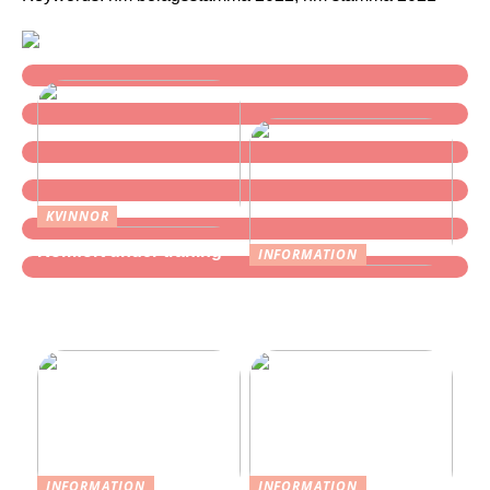
KVINNOR
Komfort under träning
INFORMATION
Find de bedste
promenadskor herr hos
Skechers
INFORMATION
INFORMATION