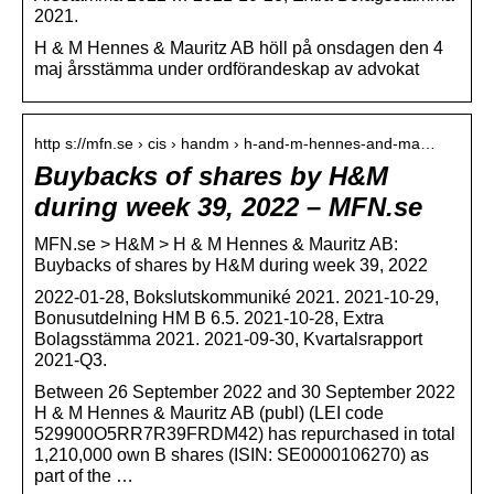
2021.
H & M Hennes & Mauritz AB höll på onsdagen den 4
maj årsstämma under ordförandeskap av advokat
http s://mfn.se › cis › handm › h-and-m-hennes-and-ma…
Buybacks of shares by H&M
during week 39, 2022 – MFN.se
MFN.se > H&M > H & M Hennes & Mauritz AB:
Buybacks of shares by H&M during week 39, 2022
2022-01-28, Bokslutskommuniké 2021. 2021-10-29,
Bonusutdelning HM B 6.5. 2021-10-28, Extra
Bolagsstämma 2021. 2021-09-30, Kvartalsrapport
2021-Q3.
Between 26 September 2022 and 30 September 2022
H & M Hennes & Mauritz AB (publ) (LEI code
529900O5RR7R39FRDM42) has repurchased in total
1,210,000 own B shares (ISIN: SE0000106270) as
part of the …