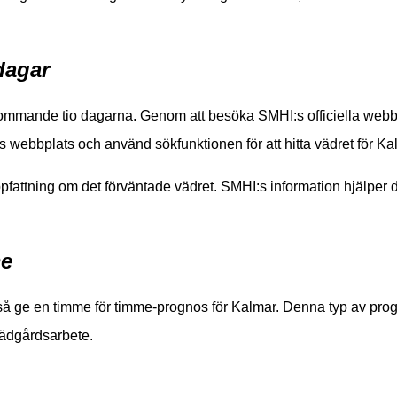
dagar
mmande tio dagarna. Genom att besöka SMHI:s officiella webbplat
I:s webbplats och använd sökfunktionen för att hitta vädret för
uppfattning om det förväntade vädret. SMHI:s information hjälper d
me
 ge en timme för timme-prognos för Kalmar. Denna typ av prog
rädgårdsarbete.