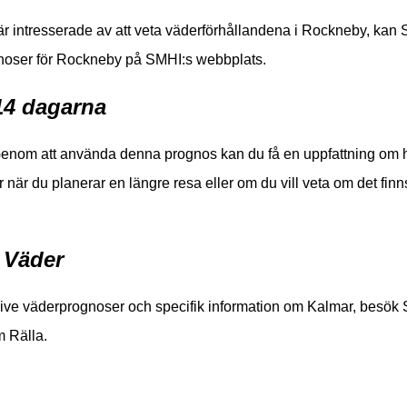
är intresserade av att veta väderförhållandena i Rockneby, kan 
gnoser för Rockneby på SMHI:s webbplats.
14 dagarna
Genom att använda denna prognos kan du få en uppfattning om h
r du planerar en längre resa eller om du vill veta om det finns
r Väder
klusive väderprognoser och specifik information om Kalmar, besök
m Rälla.