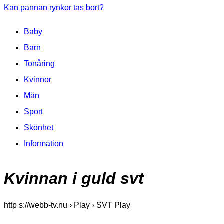
Kan pannan rynkor tas bort?
Baby
Barn
Tonåring
Kvinnor
Män
Sport
Skönhet
Information
Kvinnan i guld svt
http s://webb-tv.nu › Play › SVT Play