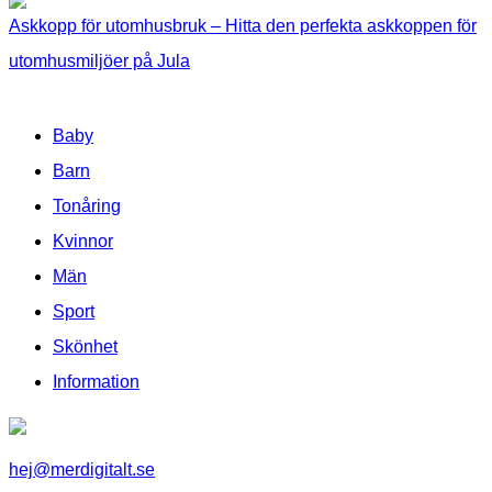
Askkopp för utomhusbruk – Hitta den perfekta askkoppen för
utomhusmiljöer på Jula
Baby
Barn
Tonåring
Kvinnor
Män
Sport
Skönhet
Information
hej@merdigitalt.se