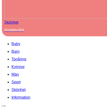
Skönhet
Ansiktsvård
Baby
Barn
Tonåring
Kvinnor
Män
Sport
Skönhet
Information