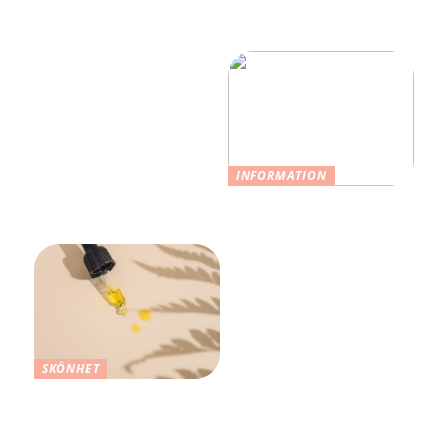
Upptäck var du kan hitta
Vad färgen på dina
begagnade Balenciaga
chinos säger om dig
väskor
INFORMATION
Så stylar du dina kläder
på ett bra sätt
SKÖNHET
Ansiktsvård