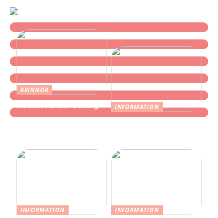
KVINNOR
Komfort under träning
INFORMATION
Find de bedste
promenadskor herr hos
Skechers
INFORMATION
INFORMATION