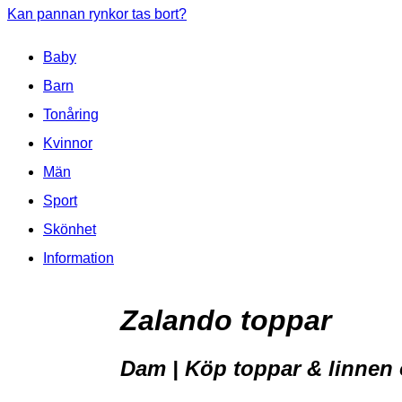
Kan pannan rynkor tas bort?
Baby
Barn
Tonåring
Kvinnor
Män
Sport
Skönhet
Information
Zalando toppar
Dam | Köp toppar & linnen