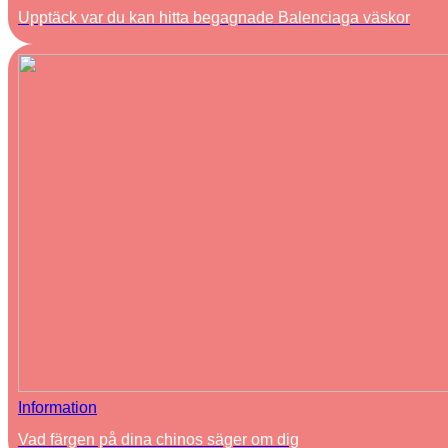
Upptäck var du kan hitta begagnade Balenciaga väskor
Information
Vad färgen på dina chinos säger om dig