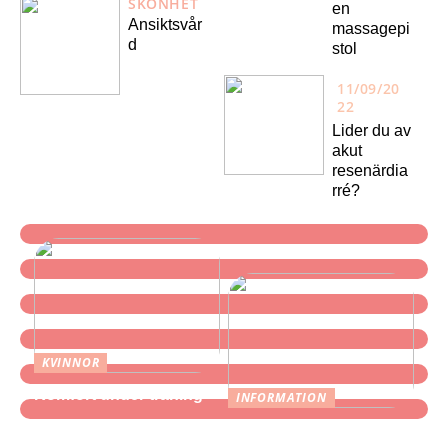
SKÖNHET
en
Ansiktsvår
massagepi
d
stol
11/09/20
22
Lider du av
akut
resenärdia
rré?
KVINNOR
Komfort under träning
INFORMATION
Find de bedste