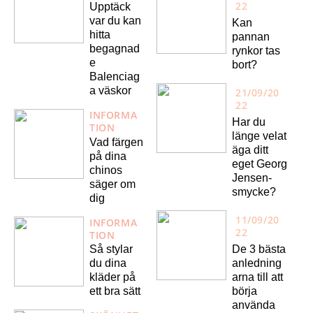
22
Upptäck
var du kan
Kan
hitta
pannan
begagnad
rynkor tas
e
bort?
Balenciag
a väskor
21/09/20
22
INFORMA
Har du
TION
länge velat
Vad färgen
äga ditt
på dina
eget Georg
chinos
Jensen-
säger om
smycke?
dig
11/09/20
INFORMA
22
TION
De 3 bästa
Så stylar
anledning
du dina
arna till att
kläder på
börja
ett bra sätt
använda