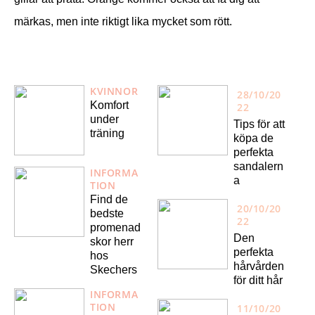
märkas, men inte riktigt lika mycket som rött.
KVINNOR
28/10/20
Komfort
22
under
Tips för att
träning
köpa de
perfekta
sandalern
INFORMA
a
TION
Find de
20/10/20
bedste
22
promenad
Den
skor herr
perfekta
hos
hårvården
Skechers
för ditt hår
INFORMA
TION
11/10/20