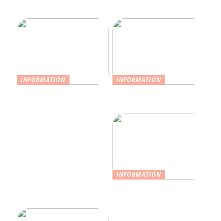
promenadskor herr hos
Skechers
INFORMATION
INFORMATION
Upptäck var du kan hitta
Vad färgen på dina
begagnade Balenciaga
chinos säger om dig
väskor
INFORMATION
Så stylar du dina kläder
på ett bra sätt