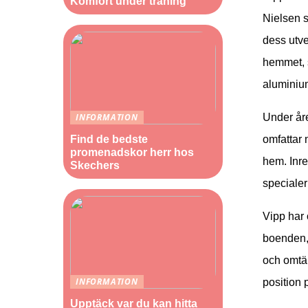
Komfort under träning
Nielsen 
dess utve
hemmet, s
aluminiu
Under åre
INFORMATION
omfattar 
Find de bedste
promenadskor herr hos
hem. Inre
Skechers
specialer
Vipp har 
boenden, 
och omtän
INFORMATION
position
Upptäck var du kan hitta