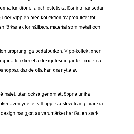
 denna funktionella och estetiska lösning har sedan
rbjuder Vipp en bred kollektion av produkter för
 förkärlek för hållbara material som metall och
n den ursprungliga pedalburken. Vipp-kollektionen
t erbjuda funktionella designlösningar för moderna
shoppar, där de ofta kan dra nytta av
 på nätet, utan också genom att öppna unika
r äventyr eller vill uppleva slow-living i vackra
ign har gjort att varumärket har fått en stark