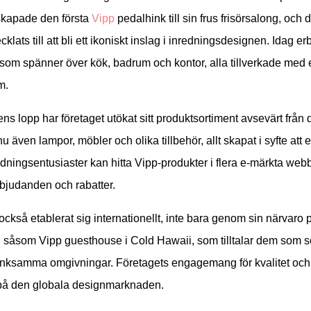
skapade den första
Vipp
pedalhink till sin frus frisörsalong, och
cklats till att bli ett ikoniskt inslag i inredningsdesignen. Idag e
om spänner över kök, badrum och kontor, alla tillverkade med en
m.
ns lopp har företaget utökat sitt produktsortiment avsevärt frå
nu även lampor, möbler och olika tillbehör, allt skapat i syfte at
dningsentusiaster kan hitta Vipp-produkter i flera e-märkta webb
bjudanden och rabatter.
också etablerat sig internationellt, inte bara genom sin närvaro
såsom Vipp guesthouse i Cold Hawaii, som tilltalar dem som söke
ksamma omgivningar. Företagets engagemang för kvalitet och des
 på den globala designmarknaden.