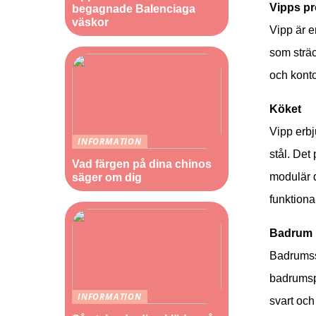
Vipps pr
begagnade Balenciaga
väskor
Vipp är e
som sträc
och konto
Köket
Vipp erbj
INFORMATION
stål. Det
Vad färgen på dina chinos
modulär d
säger om dig
funktional
Badrum
Badrumsso
badrumspr
INFORMATION
svart och 