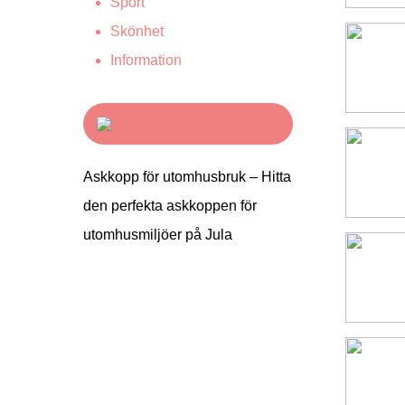
Sport
Skönhet
Information
Askkopp för utomhusbruk – Hitta
den perfekta askkoppen för
utomhusmiljöer på Jula