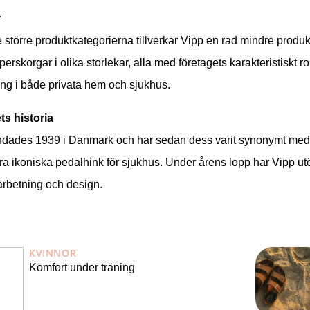
r
 större produktkategorierna tillverkar Vipp en rad mindre produk
perskorgar i olika storlekar, alla med företagets karakteristiskt r
ng i både privata hem och sjukhus.
ts historia
ndades 1939 i Danmark och har sedan dess varit synonymt med d
a ikoniska pedalhink för sjukhus. Under årens lopp har Vipp utöka
arbetning och design.
KVINNOR
Komfort under träning