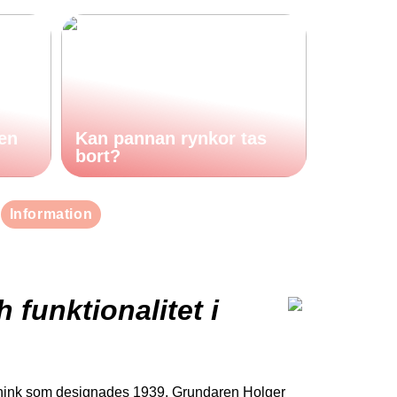
den
Kan pannan rynkor tas
bort?
Information
 funktionalitet i
dalhink som designades 1939. Grundaren Holger