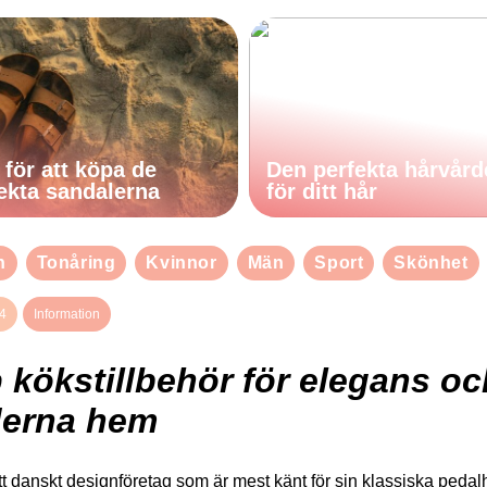
 för att köpa de
Den perfekta hårvår
ekta sandalerna
för ditt hår
n
Tonåring
Kvinnor
Män
Sport
Skönhet
4
Information
 kökstillbehör för elegans och
erna hem
tt danskt designföretag som är mest känt för sin klassiska pe