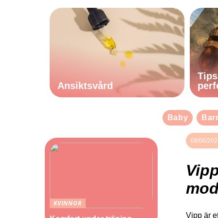
Tips
Ansiktsvård
perf
Baby
Bar
08/06/202
Vipp
mod
KVINNOR
Vipp är e