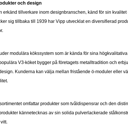
odukter och design
n erkänd tillverkare inom designbranschen, känd för sin kvalitet
ker sig tillbaka till 1939 har Vipp utvecklat en diversifierad pr
r.
uder modulära kökssystem som är kända för sina högkvalitativa mat
 populära V3-köket bygger på företagets metalltradition och erb
esign. Kunderna kan välja mellan fristående ö-moduler eller väg
itet.
rtimentet omfattar produkter som tvåldispensrar och den disti
odukter kännetecknas av sin solida pulverlackerade stålkonstru
vitt.