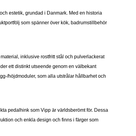
 och estetik, grundad i Danmark. Med en historia
oduktportfölj som spänner över kök, badrumstillbehör
erial, inklusive rostfritt stål och pulverlackerat
juder ett distinkt utseende genom en välbekant
g-/höjdmoduler, som alla utstrålar hållbarhet och
nkta pedalhink som Vipp är världsberömt för. Dessa
ktion och enkla design och finns i färger som