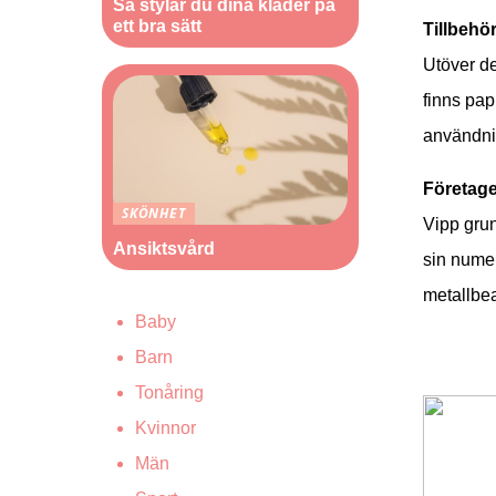
Så stylar du dina kläder på
ett bra sätt
Tillbehö
Utöver de
finns pap
användni
Företage
SKÖNHET
Vipp gru
Ansiktsvård
sin numer
metallbe
Baby
Barn
Tonåring
Kvinnor
Män