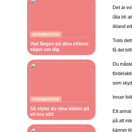
Det är ext
låta bli 
ibland erb
INFORMATION
Trots det
Vad färgen på dina chinos
säger om dig
få det bil
Du måste 
fördelakt
som skyd
Innan folk
INFORMATION
Så stylar du dina kläder på
Ett annat
ett bra sätt
på att in
känner ti