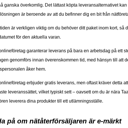
 ganska överkomlig. Det lättast köpta leveransalternativet kan 
lösningen är beroende av att du befinner dig en bit från nätföret
iden är verkligen viktig om du behöver ditt paket inom kort, så de
atumet för den aktuella varan.
 onlineföretag garanterar leverans på bara en arbetsdag på ett stor
ngen genomförs innan överenskommen tid, med hänsyn till att de
spersonalen åker hem.
 onlineföretag erbjuder gratis leverans, men oftast kräver detta a
aste leveranssättet, vilket typiskt sett – oavsett om du är nära Taa
ören leverera dina produkter till ett utlämningsställe.
da på om nätåterförsäljaren är e-märkt