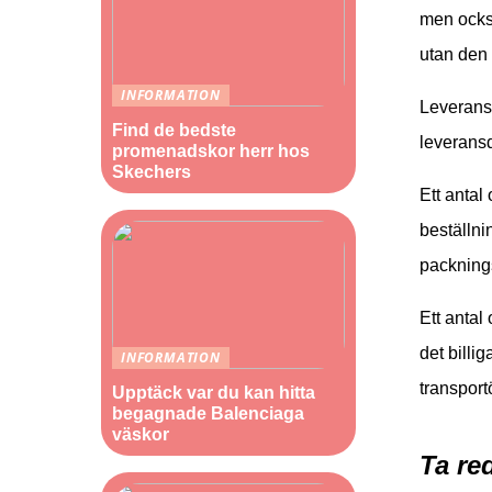
men också
utan den 
INFORMATION
Leveranst
Find de bedste
leveransd
promenadskor herr hos
Skechers
Ett antal
beställni
packning
Ett antal
det billig
INFORMATION
transport
Upptäck var du kan hitta
begagnade Balenciaga
väskor
Ta re