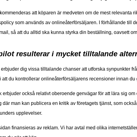
ekommenderas att köparen är medveten om de mest relevanta rik
policy som används av onlineåterförsäljaren. I förhållande till d
omail, så att du alltid ska kunna styrka din beställning, oavsett 
ilot resulterar i mycket tilltalande alter
t erbjuder dig vissa tilltalande chanser att utforska synpunkter fr
vi att du kontrollerar onlineåterförsäljarens recensioner innan du 
erbjuder också relativt oberoende genvägar för att lära sig om e-
g där man kan publicera en kritik av företagets tjänst, som också 
kunders upplevelser.
idan finansieras av reklam. Vi har avtal med olika internetställe