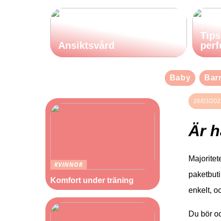
Tips
Ansiktsvård
perf
Baby
Bar
26/03/202
Är 
Majoritet
KVINNOR
paketbuti
Komfort under träning
enkelt, o
Du bör ock