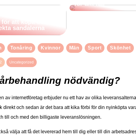
för ditt hår
 för att köpa de
ekta sandalerna
n
Tonåring
Kvinnor
Män
Sport
Skönhet
2
Uncategorized
hårbehandling nödvändig?
en av internetföretag erbjuder nu ett hav av olika leveransalternat
k direkt och sedan är det bara att kika förbi för din nyinköpta var
ch till och med den billigaste leveranslösningen.
så välja att få det levererad hem till dig eller till din arbetsadr