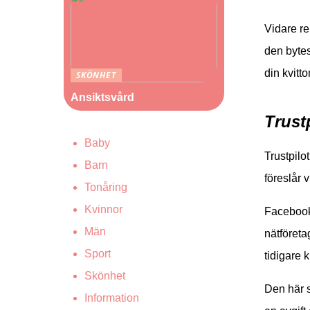
Vidare r
den bytes
din kvitt
SKÖNHET
Ansiktsvård
Trustp
Baby
Trustpilo
Barn
föreslår 
Tonåring
Kvinnor
Facebook 
Män
nätföreta
Sport
tidigare 
Skönhet
Den här s
Information