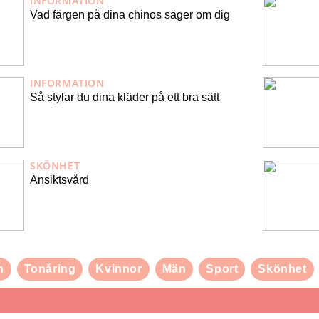
INFORMATION
Vad färgen på dina chinos säger om dig
INFORMATION
Så stylar du dina kläder på ett bra sätt
SKÖNHET
Ansiktsvård
n
Tonåring
Kvinnor
Män
Sport
Skönhet