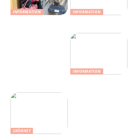
INFORMATION
INFORMATION
Upptäck var du kan hitta
Vad färgen på dina
begagnade Balenciaga
chinos säger om dig
väskor
INFORMATION
Så stylar du dina kläder
på ett bra sätt
SKÖNHET