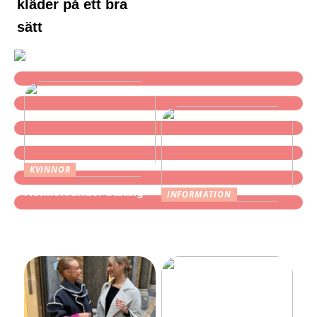
kläder på ett bra
sätt
KVINNOR
Komfort under träning
INFORMATION
Find de bedste
promenadskor herr hos
Skechers