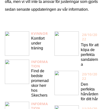
ofta, men vi vill inte ta ansvar för justeringar som gjorts
sedan senaste uppdateringen av vår information.
KVINNOR
28/10/20
Komfort
22
under
Tips för att
träning
köpa de
perfekta
sandalern
INFORMA
a
TION
Find de
20/10/20
bedste
22
promenad
Den
skor herr
perfekta
hos
hårvården
Skechers
för ditt hår
INFORMA
TION
11/10/20